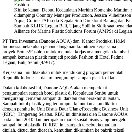
Kiri ke kanan, Deputi Kedaulatan Maritim Komenko Maritim,
didampingi Counttry Manager Production, Jessica Vilhelmsso
Aqua, Corine TAP serta Kepala Sub Direktorat Barang dan Ke
Sampah KLHK Legian Bali, Ujang Solihin Sidik saat penan
Alliance for Marine Plastic Solutions Forum (AMPS) di Legian 
PT Tirta Investama (Danone AQUA) dan Kantor Produksi H&M
Indonesia melakukan penandatanganan komitmen kerja sama
proyek Bottle2Fashion untuk memulai kerjasama mengolah kembali
sampah kemasan plastik menjadi produk Fashion di Hotel Padma,
Legian, Bali, Senin (4/9/17).
Kerjasama ini dilakukan untuk mendukung program pemerintah
Republik Indonesia dalam mengurangi sampah plastik di laut.
Dalam kolaborasi ini, Danone AQUA akan memperkuat
pengumpulan sampah botol plastik di Kepulauan Seribu untuk
mengurangi cemaran sampah di daratan dan berakhir di lautan.
Sampah botol plastik yang terkumpul kemudian akan dikirim
dengan perahu ke Unit Bisnis Daur Ulang/Recycling Business Unit
(RBU) Tangerang Selatan. RBU ini diinisiasi oleh Danone AQUA
pada tahun 2010 dan merupakan model sosial bisnis yang mengelola
sampah botol plastik. Di RBU ini, sampah tersebut kemudian
dipilah, dicuci dan dicacah, kemudian dikirimkan ke pabrik tekstil