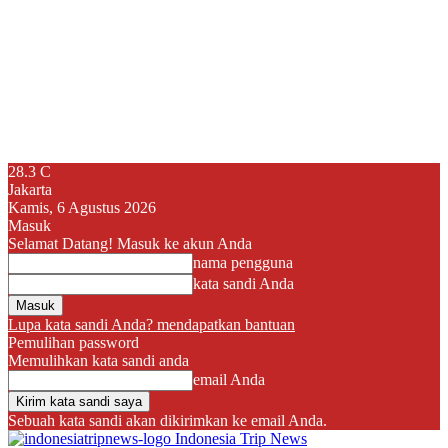
28.3
C
Jakarta
Kamis, 6 Agustus 2026
Masuk
Selamat Datang! Masuk ke akun Anda
nama pengguna
kata sandi Anda
Lupa kata sandi Anda? mendapatkan bantuan
Pemulihan password
Memulihkan kata sandi anda
email Anda
Sebuah kata sandi akan dikirimkan ke email Anda.
Indonesia Trip News