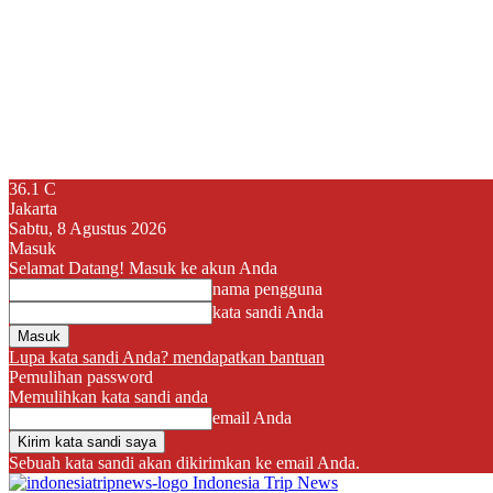
36.1
C
Jakarta
Sabtu, 8 Agustus 2026
Masuk
Selamat Datang! Masuk ke akun Anda
nama pengguna
kata sandi Anda
Lupa kata sandi Anda? mendapatkan bantuan
Pemulihan password
Memulihkan kata sandi anda
email Anda
Sebuah kata sandi akan dikirimkan ke email Anda.
Indonesia Trip News