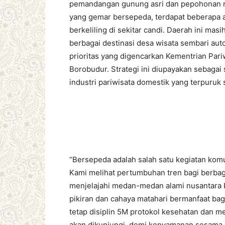
pemandangan gunung asri dan pepohonan r
yang gemar bersepeda, terdapat beberapa 
berkeliling di sekitar candi. Daerah ini ma
berbagai destinasi desa wisata sembari aut
prioritas yang digencarkan Kementrian Pariw
Borobudur. Strategi ini diupayakan sebaga
industri pariwisata domestik yang terpuruk 
“Bersepeda adalah salah satu kegiatan kom
Kami melihat pertumbuhan tren bagi berbag
menjelajahi medan-medan alami nusantara 
pikiran dan cahaya matahari bermanfaat bag
tetap disiplin 5M protokol kesehatan dan m
akan dikunjungi, demi kenyamanan sesama 