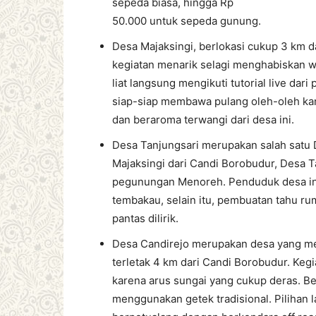
sepeda biasa, hingga Rp
50.000 untuk sepeda gunung.
Desa Majaksingi, berlokasi cukup 3 km d
kegiatan menarik selagi menghabiskan wa
liat langsung mengikuti tutorial live da
siap-siap membawa pulang oleh-oleh kant
dan beraroma terwangi dari desa ini.
Desa Tanjungsari merupakan salah satu 
Majaksingi dari Candi Borobudur, Desa T
pegunungan Menoreh. Penduduk desa ini
tembakau, selain itu, pembuatan tahu r
pantas dilirik.
Desa Candirejo merupakan desa yang mem
terletak 4 km dari Candi Borobudur. Kegi
karena arus sungai yang cukup deras. Ber
menggunakan getek tradisional. Pilihan 