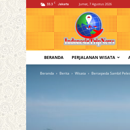
C
33.3
Jumat, 7 Agustus 2026
Jakarta
Indonesia
Trip
News
BERANDA
PERJALANAN WISATA
Beranda
Berita
Wisata
Bersepeda Sambil Peles