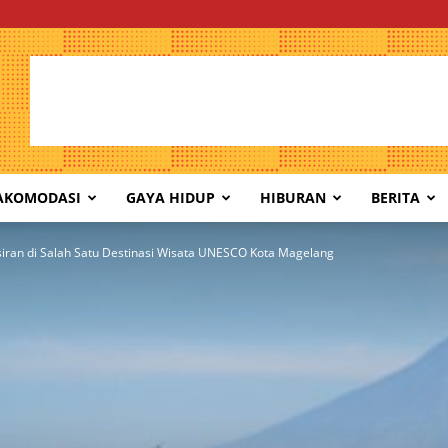
AKOMODASI
GAYA HIDUP
HIBURAN
BERITA
iran di Salah Satu Destinasi Wisata UNESCO Kota Magelang