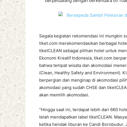
berpetualang dengan berkendara off roa
Segala kegiatan rekomendasi ini mungkin saj
tiket.com merekomendasikan berbagai hotel
tiketCLEAN sebagai pilihan hotel untuk meng
Ekonomi Kreatif Indonesia, tiket.com berp
bahwa tempat wisata dan akomodasi menera
(Clean, Healthy Safety and Environment). Kin
berpergian dan menginap di akomodasi pilih
akomodasi yang sudah CHSE dan tiketCLEAN
akan memilih akomodasi.
“Hingga saat ini, terdapat lebih dari 660 ho
telah mendapatkan label tiketCLEAN. Masyar
ketika hendak liburan ke Candi Borobudur. 