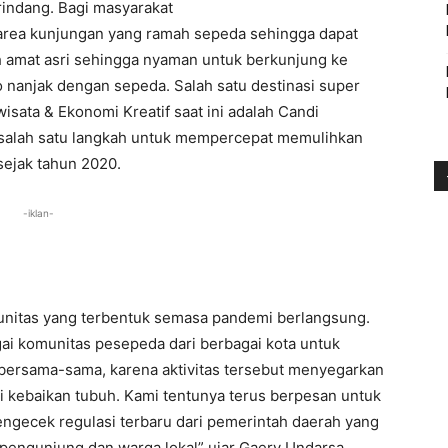
indang. Bagi masyarakat
area kunjungan yang ramah sepeda sehingga dapat
sih amat asri sehingga nyaman untuk berkunjung ke
o nanjak dengan sepeda. Salah satu destinasi super
isata & Ekonomi Kreatif saat ini adalah Candi
i salah satu langkah untuk mempercepat memulihkan
sejak tahun 2020.
-iklan-
unitas yang terbentuk semasa pandemi berlangsung.
ai komunitas pesepeda dari berbagai kota untuk
bersama-sama, karena aktivitas tersebut menyegarkan
i kebaikan tubuh. Kami tentunya terus berpesan untuk
engecek regulasi terbaru dari pemerintah daerah yang
pengunjung dan warga lokal” ujar Gaery Undarsa