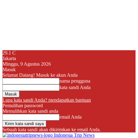
29.1
C
Jakarta
Minggu, 9 Agustus 2026
Masuk
Selamat Datang! Masuk ke akun Anda
nama pengguna
kata sandi Anda
Lupa kata sandi Anda? mendapatkan bantuan
Pemulihan password
Memulihkan kata sandi anda
email Anda
Sebuah kata sandi akan dikirimkan ke email Anda.
Indonesia Trip News