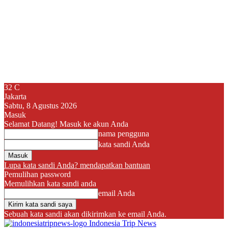
32
C
Jakarta
Sabtu, 8 Agustus 2026
Masuk
Selamat Datang! Masuk ke akun Anda
nama pengguna
kata sandi Anda
Lupa kata sandi Anda? mendapatkan bantuan
Pemulihan password
Memulihkan kata sandi anda
email Anda
Sebuah kata sandi akan dikirimkan ke email Anda.
Indonesia Trip News