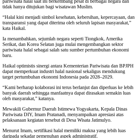
pariwisata halal saat ini berkembang pesat di berbagai negara dan
tidak hanya ditujukan bagi wisatawan Muslim.
“Halal kini menjadi simbol kesehatan, kebersihan, kepercayaan, dan
transparansi yang dapat diterima oleh seluruh lapisan masyarakat,”
kata Haikal.
Ia menambahkan, sejumlah negara seperti Tiongkok, Amerika
Serikat, dan Korea Selatan juga mulai mengembangkan sektor
pariwisata halal sebagai salah satu sumber pertumbuhan ekonomi
baru.
Haikal optimistis sinergi antara Kementerian Pariwisata dan BPJPH
dapat memperkuat industri halal nasional sekaligus mendukung
target pertumbuhan ekonomi Indonesia pada 2028–2029.
“Kami berharap kolaborasi ini terus berlanjut dan diperluas ke lebih
banyak daerah sehingga manfaatnya dapat dirasakan semakin luas
oleh masyarakat,” katanya.
Mewakili Gubernur Daerah Istimewa Yogyakarta, Kepala Dinas
Pariwisata DIY, Imam Pratanadi, menyampaikan apresiasi atas
pelaksanaan kegiatan tersebut di Desa Wisata Jatimulyo.
Menurut Imam, sertifikasi halal memiliki makna yang lebih luas
daripada sekadar pemenuhan aspek administratif.