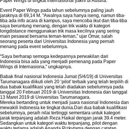
Paper Wings di tingkat internasional yakni di Austria.
Event Paper Wings pada tahun sebelumnya paling jauh
jaraknya di 69,14 M. “Awalnya saya hanya iseng, namun tiba-
tiba ada info acara di kampus, saya mencoba ikut dan tiba-tiba
saya beruntung menang, dengan trik waktu di kategori
longdistance menggunakan trik masa kecilnya yang sering
main pesawat bersama teman-teman,” ujar Omar, salah
seorang peserta dari Universitas Indonesia yang pernah
menang pada event sebelumnya.
“Saya berharap semoga kedepannya perwakilan dari
Indonesia bisa ada yang menjadi pemenang pada Paper
Wings di Internasiona,” ungkapnya.
Babak final nasional Indonesia Jumat (5/4/19) di Universitas
Tarumanagara diikuti oleh 20 ‘pilot’ terbaik yang telah terpilih di
dua babak kualifikasi yang telah diadakan sebelumnya pada
tanggal 20 Februari 2019 di Universitas Indonesia dan tanggal
13 Maret 2019 di Universitas Tarumanagara.
Mereka bertanding untuk menjadi juara nasional Indonesia dan
mewakili Indonesia ke tingkat dunia.Dari dua babak kualifikasi
sebelumnya, peraih nilai tertinggi sementara untuk kategori
jarak terpanjang adalah Reza Haikal dengan jarak 39.4 meter.
Sedangkan untuk kategori waktu terpanjang, pilot dengan
waktu terlama adalah Ananda Rizkytama dengan catatan