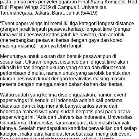
pada jumpa pers penyelenggaraan Final Ajang Kompetisi Red
Bull Paper Wings 2019 di Campus 1 Universitas
Tarumanegara, Jakarta Barat, Jumat (5/4/19).
“Event paper wings ini memiliki tiga kategori longest distance
(dengan jarak terjauh pesawat kertas), longest time (dengan
lama waktu pesawat kertas jatuh ke bawah), dan aerobik
(menerbangkan pesawat kertas dengan gaya dan koreo
masing-masing),” ujarnya lebih lanjut.
Menurutnya untuk ukuran dan bentuk pesawat pun di
sesuaikan. Ukuran longest distance dan longest time akan
dikasih kertas dengan ukuran yang sama dan dibuat saat
perlombaan dimulai, namun untuk yang aerobik bentuk dan
ukuran pesawat dibuat dengan kreativitas masing-masing
peserta dengan menggunakan bahan-bahan dari kertas.
Walau sudah yang kelima diselenggarakan, namun event
paper wings ini sendiri di Indonesia adalah kali pertama
diadakan dan cukup menarik banyak antusiasme dari
beberapa mahasiswa yang sudah berpatisipasi pada acara
paper wings ini. “Ada dari Universitas Indonesia, Universitas
Gunadarma, Universitas Tarumanegara, dan masih banyak
lainnya. Setelah mendapatkan kandidat perwakilan dari setiap
kategori, maka para kandidat tersebut akan mengikuti event