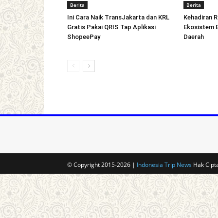
Berita
Berita
Ini Cara Naik TransJakarta dan KRL
Kehadiran R
Gratis Pakai QRIS Tap Aplikasi
Ekosistem E
ShopeePay
Daerah
© Copyright 2015-2026 |
Indonesia Trip News
Hak Cipta