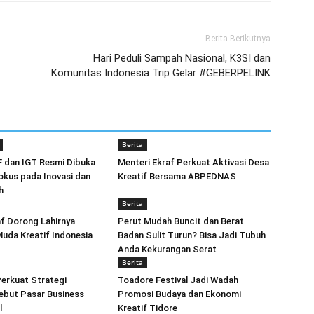
Berita Berikutnya
Hari Peduli Sampah Nasional, K3SI dan
Komunitas Indonesia Trip Gelar #GEBERPELINK
Berita
F dan IGT Resmi Dibuka
Menteri Ekraf Perkuat Aktivasi Desa
okus pada Inovasi dan
Kreatif Bersama ABPEDNAS
h
Berita
f Dorong Lahirnya
Perut Mudah Buncit dan Berat
uda Kreatif Indonesia
Badan Sulit Turun? Bisa Jadi Tubuh
Anda Kekurangan Serat
Berita
erkuat Strategi
Toadore Festival Jadi Wadah
ebut Pasar Business
Promosi Budaya dan Ekonomi
l
Kreatif Tidore