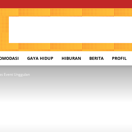
OMODASI
GAYA HIDUP
HIBURAN
BERITA
PROFIL
las Event Unggulan