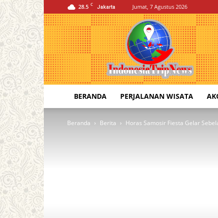
C
28.5
Jumat, 7 Agustus 2026
Jakarta
Indonesia
Trip
News
BERANDA
PERJALANAN WISATA
AK
Beranda
Berita
Horas Samosir Fiesta Gelar Sebe