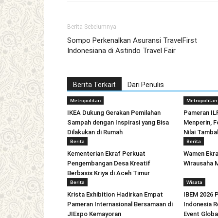
Berita Sebelumnya
Sompo Perkenalkan Asuransi TravelFirst
Indonesiana di Astindo Travel Fair
Berita Terkait
Dari Penulis
Metropolitan
Metropolitan
IKEA Dukung Gerakan Pemilahan
Pameran IL
Sampah dengan Inspirasi yang Bisa
Menperin, F
Dilakukan di Rumah
Nilai Tamba
Berita
Berita
Kementerian Ekraf Perkuat
Wamen Ekra
Pengembangan Desa Kreatif
Wirausaha M
Berbasis Kriya di Aceh Timur
Berita
Wisata
Krista Exhibition Hadirkan Empat
IBEM 2026 P
Pameran Internasional Bersamaan di
Indonesia R
JIExpo Kemayoran
Event Globa