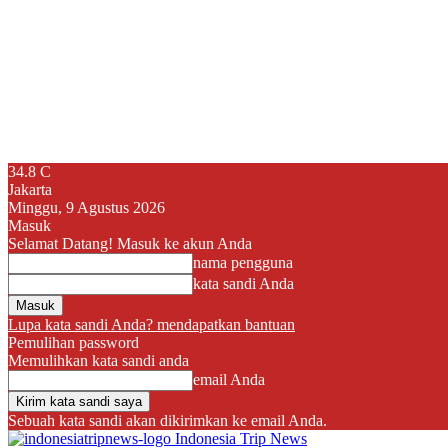
34.8
C
Jakarta
Minggu, 9 Agustus 2026
Masuk
Selamat Datang! Masuk ke akun Anda
nama pengguna
kata sandi Anda
Lupa kata sandi Anda? mendapatkan bantuan
Pemulihan password
Memulihkan kata sandi anda
email Anda
Sebuah kata sandi akan dikirimkan ke email Anda.
Indonesia Trip News