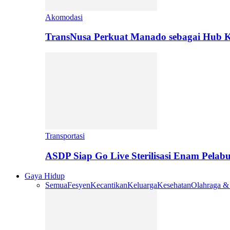
Akomodasi
TransNusa Perkuat Manado sebagai Hub Ko
Transportasi
ASDP Siap Go Live Sterilisasi Enam Pelab
Gaya Hidup
Semua
Fesyen
Kecantikan
Keluarga
Kesehatan
Olahraga &