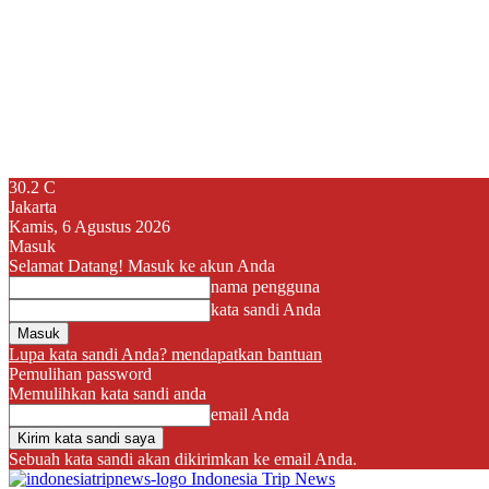
30.2
C
Jakarta
Kamis, 6 Agustus 2026
Masuk
Selamat Datang! Masuk ke akun Anda
nama pengguna
kata sandi Anda
Lupa kata sandi Anda? mendapatkan bantuan
Pemulihan password
Memulihkan kata sandi anda
email Anda
Sebuah kata sandi akan dikirimkan ke email Anda.
Indonesia Trip News