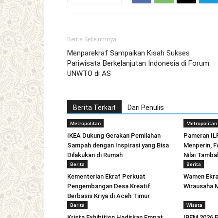
Berita Sebelumnya
Menparekraf Sampaikan Kisah Sukses
Pariwisata Berkelanjutan Indonesia di Forum
UNWTO di AS
Berita Terkait
Dari Penulis
Metropolitan
Metropolitan
IKEA Dukung Gerakan Pemilahan
Pameran IL
Sampah dengan Inspirasi yang Bisa
Menperin, F
Dilakukan di Rumah
Nilai Tamba
Berita
Berita
Kementerian Ekraf Perkuat
Wamen Ekra
Pengembangan Desa Kreatif
Wirausaha M
Berbasis Kriya di Aceh Timur
Berita
Wisata
Krista Exhibition Hadirkan Empat
IBEM 2026 P