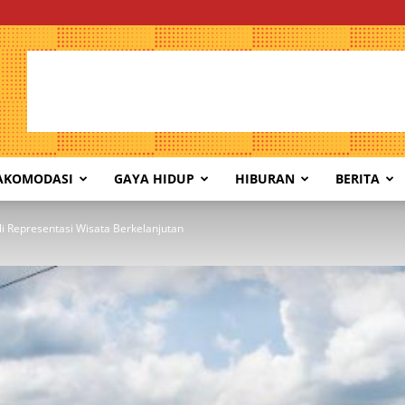
AKOMODASI
GAYA HIDUP
HIBURAN
BERITA
li Representasi Wisata Berkelanjutan