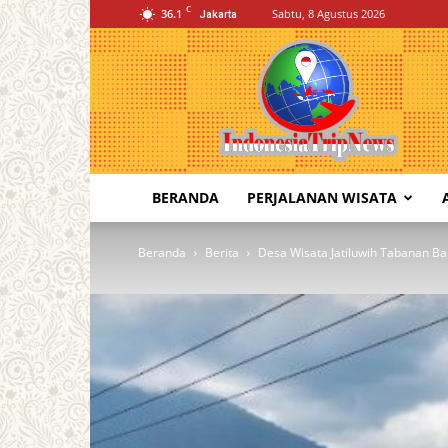
C
36.1
Sabtu, 8 Agustus 2026
Jakarta
Indonesia
Trip
News
BERANDA
PERJALANAN WISATA
Beranda
Berita
Desa Wisata Jatiluwih Tabanan Ba