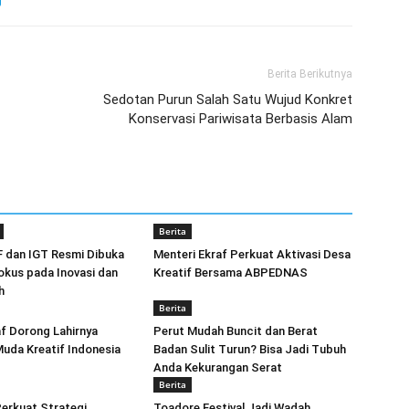
Berita Berikutnya
Sedotan Purun Salah Satu Wujud Konkret
Konservasi Pariwisata Berbasis Alam
Berita
F dan IGT Resmi Dibuka
Menteri Ekraf Perkuat Aktivasi Desa
okus pada Inovasi dan
Kreatif Bersama ABPEDNAS
h
Berita
f Dorong Lahirnya
Perut Mudah Buncit dan Berat
uda Kreatif Indonesia
Badan Sulit Turun? Bisa Jadi Tubuh
Anda Kekurangan Serat
Berita
erkuat Strategi
Toadore Festival Jadi Wadah