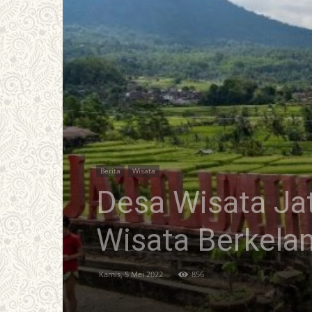
Berita
Wisata
Desa Wisata Jat
Wisata Berkelan
Kamis, 5 Mei 2022
856