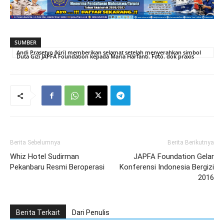
SUMBER
Andi Prasetyo (kiri) memberikan selamat setelah menyerahkan simbol
Duta Gizi JAPFA Foundation kepada Maria Harfanti. Foto. dok praxis
Berita Sebelumnya
Berita Berikutnya
Whiz Hotel Sudirman
JAPFA Foundation Gelar
Pekanbaru Resmi Beroperasi
Konferensi Indonesia Bergizi
2016
Berita Terkait
Dari Penulis