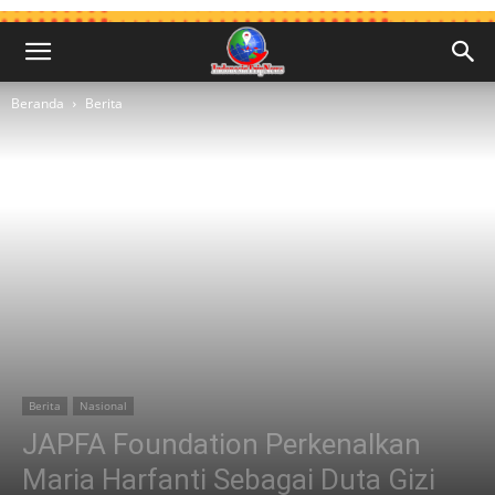
Beranda
Berita
Berita
Nasional
JAPFA Foundation Perkenalkan
Maria Harfanti Sebagai Duta Gizi