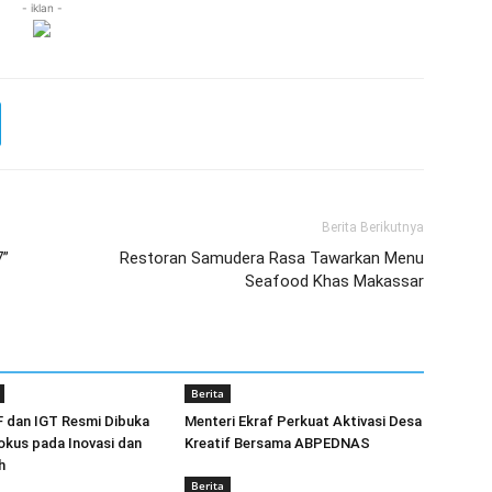
- iklan -
Berita Berikutnya
7”
Restoran Samudera Rasa Tawarkan Menu
Seafood Khas Makassar
Berita
F dan IGT Resmi Dibuka
Menteri Ekraf Perkuat Aktivasi Desa
okus pada Inovasi dan
Kreatif Bersama ABPEDNAS
h
Berita