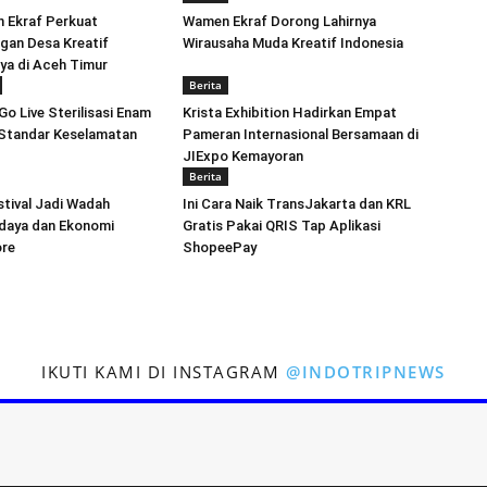
 Ekraf Perkuat
Wamen Ekraf Dorong Lahirnya
an Desa Kreatif
Wirausaha Muda Kreatif Indonesia
iya di Aceh Timur
Berita
o Live Sterilisasi Enam
Krista Exhibition Hadirkan Empat
 Standar Keselamatan
Pameran Internasional Bersamaan di
JIExpo Kemayoran
Berita
tival Jadi Wadah
Ini Cara Naik TransJakarta dan KRL
daya dan Ekonomi
Gratis Pakai QRIS Tap Aplikasi
ore
ShopeePay
IKUTI KAMI DI INSTAGRAM
@INDOTRIPNEWS