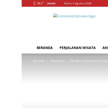
C
30.2
Kamis, 6 Agustus 2026
Jakarta
Indonesia
Trip
News
BERANDA
PERJALANAN WISATA
AK
Beranda
Akomodasi
The Ritz-Carlton Jakarta, M