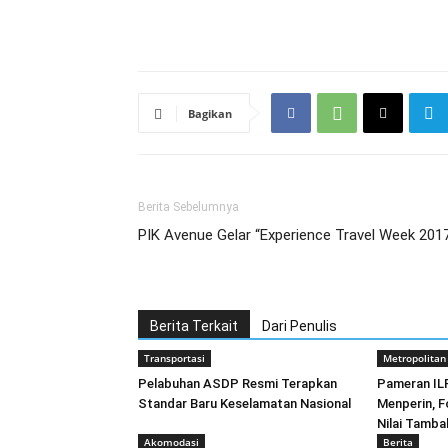
Bagikan
Berita Sebelumnya
PIK Avenue Gelar “Experience Travel Week 201
Berita Terkait
Dari Penulis
Transportasi
Metropolitan
Pelabuhan ASDP Resmi Terapkan
Pameran IL
Standar Baru Keselamatan Nasional
Menperin, F
Nilai Tamba
Akomodasi
Berita