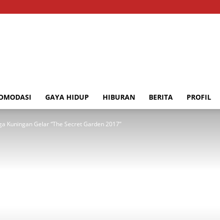
OMODASI
GAYA HIDUP
HIBURAN
BERITA
PROFIL
ega Kuningan Gelar “The Secret Garden 2017”