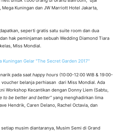
 nett untuk 1.000 orang di Grand Ballroom,” ujar
, Mega Kuningan dan JW Marriott Hotel Jakarta,
patkan, seperti gratis satu suite room dan dua
a, dan hak peminjaman sebuah Wedding Diamond Tiara
kelas, Miss Mondial.
arik pada saat
happy hours
(10:00-12:00 WIB & 19:00-
 voucher belanja perhiasan dari Miss Mondial. Ada
akni Workshop Kecantikan dengan Donny Liem (Sabtu,
e to be better and better”
yang menghadirkan lima
Dave Hendrik, Caren Delano, Rachel Octavia, dan
 setiap musim diantaranya, Musim Semi di Grand