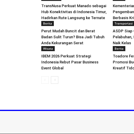
TransNusa Perkuat Manado sebagai
Kementerian
Hub Konektivitas di Indonesia Timur,
Pengembang
Hadirkan Rute Langsung ke Ternate
Berbasis Kr
Berita
Transportasi
Perut Mudah Buncit dan Berat
ASDP Siap G
Badan Sulit Turun? Bisa Jadi Tubuh
Pelabuhan,
Anda Kekurangan Serat
Naik Kelas
Wisata
Berita
IBEM 2026 Perkuat Strategi
Toadore Fes
Indonesia Rebut Pasar Business
Promosi Bu
Event Global
Kreatif Tid