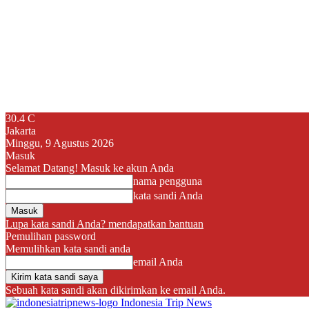
30.4
C
Jakarta
Minggu, 9 Agustus 2026
Masuk
Selamat Datang! Masuk ke akun Anda
nama pengguna
kata sandi Anda
Lupa kata sandi Anda? mendapatkan bantuan
Pemulihan password
Memulihkan kata sandi anda
email Anda
Sebuah kata sandi akan dikirimkan ke email Anda.
Indonesia Trip News