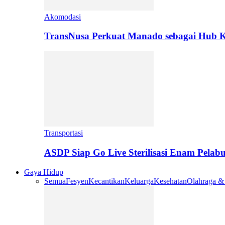
Akomodasi
TransNusa Perkuat Manado sebagai Hub Ko
Transportasi
ASDP Siap Go Live Sterilisasi Enam Pelab
Gaya Hidup
Semua
Fesyen
Kecantikan
Keluarga
Kesehatan
Olahraga &