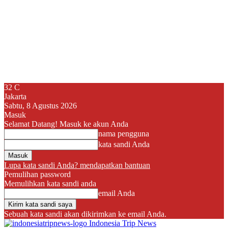
32
C
Jakarta
Sabtu, 8 Agustus 2026
Masuk
Selamat Datang! Masuk ke akun Anda
nama pengguna
kata sandi Anda
Lupa kata sandi Anda? mendapatkan bantuan
Pemulihan password
Memulihkan kata sandi anda
email Anda
Sebuah kata sandi akan dikirimkan ke email Anda.
Indonesia Trip News