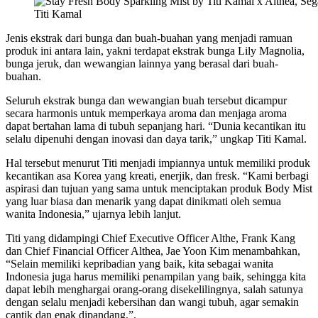
Titi Kamal
Jenis ekstrak dari bunga dan buah-buahan yang menjadi ramuan
produk ini antara lain, yakni terdapat ekstrak bunga Lily Magnolia,
bunga jeruk, dan wewangian lainnya yang berasal dari buah-
buahan.
Seluruh ekstrak bunga dan wewangian buah tersebut dicampur
secara harmonis untuk memperkaya aroma dan menjaga aroma
dapat bertahan lama di tubuh sepanjang hari. “Dunia kecantikan itu
selalu dipenuhi dengan inovasi dan daya tarik,” ungkap Titi Kamal.
Hal tersebut menurut Titi menjadi impiannya untuk memiliki produk
kecantikan asa Korea yang kreati, enerjik, dan fresk. “Kami berbagi
aspirasi dan tujuan yang sama untuk menciptakan produk Body Mist
yang luar biasa dan menarik yang dapat dinikmati oleh semua
wanita Indonesia,” ujarnya lebih lanjut.
Titi yang didampingi Chief Executive Officer Althe, Frank Kang
dan Chief Financial Officer Althea, Jae Yoon Kim menambahkan,
“Selain memiliki kepribadian yang baik, kita sebagai wanita
Indonesia juga harus memiliki penampilan yang baik, sehingga kita
dapat lebih menghargai orang-orang disekelilingnya, salah satunya
dengan selalu menjadi kebersihan dan wangi tubuh, agar semakin
cantik dan enak dipandang.”.