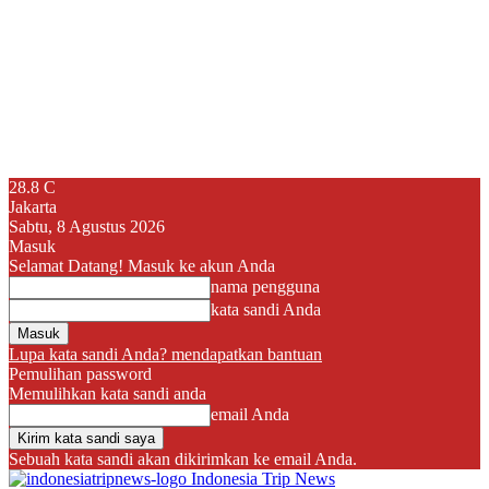
28.8
C
Jakarta
Sabtu, 8 Agustus 2026
Masuk
Selamat Datang! Masuk ke akun Anda
nama pengguna
kata sandi Anda
Lupa kata sandi Anda? mendapatkan bantuan
Pemulihan password
Memulihkan kata sandi anda
email Anda
Sebuah kata sandi akan dikirimkan ke email Anda.
Indonesia Trip News