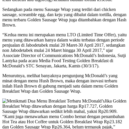
Sedangkan pada menu Sausage Wrap yang terdiri dari chicken
sausage, screamble egg, dan keju yang dibalut dalam tortilla, dengan
menu terbaru Golden Sausage Wrap juga ditambahkan dengan Hash
Brown.
“Kedua menu ini merupakan menu LTO (Limited Time Offer), yaitu
menu yang ditawarkan hanya dalam waktu terbatas dengan periode
penjualan di Jabodetabek mulai 20 Maret-30 April 2017, sedangkan
non Jabodetabek mulai 24 Maret hingga 30 April 2017,” ujar
Associate Director of Communications McDonald’s Indonesia, Sutji
Lantyka pada acara Media Food Testing Golden Breakfast di
McDonald’s STC Senayan, Jakarta, Kamis (30/3/17).
Menurutnya, melihat banyaknya pengunjung McDonald’s yang
minat dengan menu Hush Brown, maka dengan inovasi terbaru
inilah Hash Brown di gabung menjadi satu dalam menu Golden
Breakfast Wrap dan Golden Sausage Wrap.
Jika Golden
Breakfast Wrap ditawarkan dengan harga Rp17.727, Golden
Sausage Wrap ditawarkan sedikit lebih mahal, yakni Rp20.909.
“Kami juga menawarkan menu Combo hemat dengan penambahan
Hot Tea atau Hot Coffee untuk Golden Breakfast Wrap Rp23.182
dan Golden Sausage Wrap Rp26.364, belum termasuk pajak,”