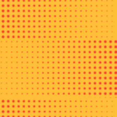
mengatakan, “Gumuk Pasir Parangtritis merupakan satu-
satunya bukit pasir yang terluas di Asia Tenggara”.
Kasie Pengelolaan Dinas Pariwisata Daerah Istimewa Yogyak
fenomena alam yang unik dari Gumuk Pasir Parangtritis harus di
Area Pantai Parangtritis menurutnya memiliki bukit pasir besar
yang disebut Gumuk Pasir Parangtritis (Gumuk berarti Bukit
Pasir; Pasir berarti Pasir). Fenomena alam yang unik ini pun
harus dipromosikan secara luas guna menginformasikan
tujuan wisata baru yang layak dikunjungi ketika berada di
Yogyakarta, bagi wisatawan baik domestik maupun
mancanegara, juga untuk dapat menjaga gumuk pasir akan
selalu ada sebagai fenomena alam yang unik.
Sebagai informasi, ajang ‘The Royal Jogja Sand Dunes
Geospatial Run 2019’ merupakan lomba lari yang
menghadirkan keunikan dengan lintasan lari dengan rute 80%
road aspal/semen melewati jalan raya dan jalan desa di sekitar
Parangtritis, dan rute lainnya melewati pantai dan gumuk pasir
dan lorong cemara dengan 3 kategori lomba yaitu 6K, 10K dan
21K.