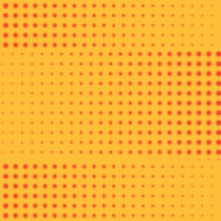
Badan Informasi Geospasial (BIG) bekerjasama dengan Kraton
Yogyakarta menggelar ajang Lomba Lari bertajuk “The Royal
Jogya Sand Dunes Geospatial Run 2019” dalam rangka Hari
Informasi Geospasial 2019 dan bertepatan dengan 50 tahun
usia BIG pada tahun ini. Kegiatan ini juga sekaligus dilakukan
untuk memperkenalkan keelokan pariwisata di Indonesia.
-iklan-