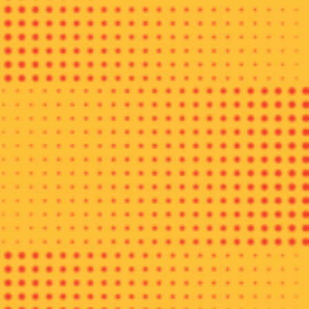
sudah mendapatkan restu dari Sri Sultan Hamengkubuwono X,
mengingat Gumuk Pasir ini merupakan tanah milik Kraton
Yogyakarta (Sultan Ground).
Selain itu, Kanjeng Pangeran Haryo Wironegoro, yang biasa
dipanggil Kanjeng Wiro, dari Kraton Yogjakarta juga merasa
antusias dapat mendukung ajang lari yang mengangkat
potensi wisata di Yogyakarta ini.
“Kami gembira dapat bekerjasama dengan BIG untuk
menggelar ajang lomba lari yang merupakan kegiatan positif
dengan banyak manfaat, kegiatan yang menyenangkan
sekaligus menyehatkan. Ini merupakan salah satu bagian
promosi untuk meningkatkan jumlah wisatawan yang
berkunjung ke Yogyakarta, khususnya untuk menikmati
keindahan Pantai Parangtritis,” ungkapnya.
Dengan diselenggarakannya ajang “The Royal Jogja Sand
Dunes Geospatial Run 2019” ini ia berharap dapat menjadi
gerbang terbukanya potensi sosial ekonomi di bidang industri
dan kepariwisataan, serta tentunya membuka potensi olahraga
bagi masyarakat urban Yogyakarta.
Sementara pada kesempatan yang sama, Kasie Pengelolaan
Dinas Pariwisata Daerah Istimewa Yogyakarta, Sanida