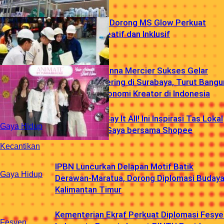
Gaya Hidup
Menteri Ekraf Dorong MS Glow Perkuat
Ekosistem Kreatif dan Inklusif
Gaya Hidup
Animate by Yunna Mercier Sukses Gelar
Affiliate Gathering di Surabaya, Turut Bangu
Ekosistem Ekonomi Kreator di Indonesia
Kecantikan
Let The Bag Say It All! Ini Inspirasi Tas Lokal
Gaya Hidup
untuk Setiap Gaya bersama Shopee
Kecantikan
IPBN Luncurkan Delapan Motif Batik
Gaya Hidup
Derawan-Maratua, Dorong Diplomasi Buday
Kalimantan Timur
Kementerian Ekraf Perkuat Diplomasi Fesye
Fesyen