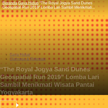
Beranda
Gaya Hidup
“The Royal Jogya Sand Dunes
Geospatial Run 2019” Lomba Lari Sambil Menikmati...
Gaya Hidup
Olahraga & Rekreasi
“The Royal Jogya Sand Dunes
Geospatial Run 2019” Lomba Lari
Sambil Menikmati Wisata Pantai
Yogyakarta
Minggu, 28 April 2019
531