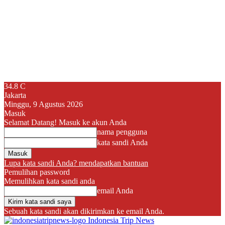
34.8
C
Jakarta
Minggu, 9 Agustus 2026
Masuk
Selamat Datang! Masuk ke akun Anda
nama pengguna
kata sandi Anda
Lupa kata sandi Anda? mendapatkan bantuan
Pemulihan password
Memulihkan kata sandi anda
email Anda
Sebuah kata sandi akan dikirimkan ke email Anda.
Indonesia Trip News