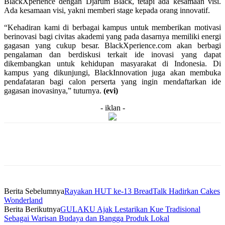
BlackXperience dengan Djarum Black, tetapi ada kesamaan visi.
Ada kesamaan visi, yakni memberi stage kepada orang innovatif.
“Kehadiran kami di berbagai kampus untuk memberikan motivasi
berinovasi bagi civitas akademi yang pada dasarnya memiliki energi
gagasan yang cukup besar. BlackXperience.com akan berbagi
pengalaman dan berdiskusi terkait ide inovasi yang dapat
dikembangkan untuk kehidupan masyarakat di Indonesia. Di
kampus yang dikunjungi, BlackInnovation juga akan membuka
pendafataran bagi calon perserta yang ingin mendaftarkan ide
gagasan inovasinya,” tuturnya.
(evi)
- iklan -
Berita Sebelumnya
Rayakan HUT ke-13 BreadTalk Hadirkan Cakes
Wonderland
Berita Berikutnya
GULAKU Ajak Lestarikan Kue Tradisional
Sebagai Warisan Budaya dan Bangga Produk Lokal