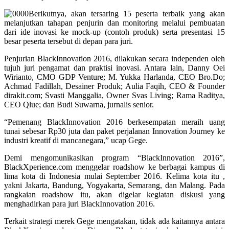
Berikutnya, akan tersaring 15 peserta terbaik yang akan
melanjutkan tahapan penjurin dan monitoring melalui pembuatan
dari ide inovasi ke mock-up (contoh produk) serta presentasi 15
besar peserta tersebut di depan para juri.
Penjurian BlackInnovation 2016, dilakukan secara independen oleh
tujuh juri pengamat dan praktisi inovasi. Antara lain, Danny Oei
Wirianto, CMO GDP Venture; M. Yukka Harlanda, CEO Bro.Do;
Achmad Fadillah, Desainer Produk; Aulia Faqih, CEO & Founder
dirakit.com; Svasti Manggalia, Owner Svas Living; Rama Raditya,
CEO Qlue; dan Budi Suwarna, jurnalis senior.
“Pemenang BlackInnovation 2016 berkesempatan meraih uang
tunai sebesar Rp30 juta dan paket perjalanan Innovation Journey ke
industri kreatif di mancanegara,” ucap Gege.
Demi mengomunikasikan program “BlackInnovation 2016”,
BlackXperience.com menggelar roadshow ke berbagai kampus di
lima kota di Indonesia mulai September 2016. Kelima kota itu ,
yakni Jakarta, Bandung, Yogyakarta, Semarang, dan Malang. Pada
rangkaian roadshow itu, akan digelar kegiatan diskusi yang
menghadirkan para juri BlackInnovation 2016.
Terkait strategi merek Gege mengatakan, tidak ada kaitannya antara