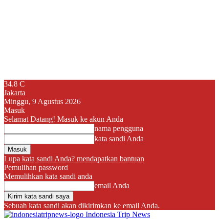
34.8
C
Jakarta
Minggu, 9 Agustus 2026
Masuk
Selamat Datang! Masuk ke akun Anda
nama pengguna
kata sandi Anda
Lupa kata sandi Anda? mendapatkan bantuan
Pemulihan password
Memulihkan kata sandi anda
email Anda
Sebuah kata sandi akan dikirimkan ke email Anda.
Indonesia Trip News