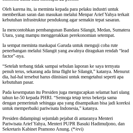
Oleh karena itu, ia meminta kepada para pelaku industri untuk
memberikan saran dan masukan melalui Menpar Arief Yahya terkait
kebutuhan infrastruktur pendukung agar semakin tepat sasaran.
Ia mencontohkan pembangunan Bandara Silangit, Medan, Sumatera
Utara, yang mampu menggerakkan perekonomian setempat.
Ia sempat meminta maskapai Garuda untuk menguji coba rute
penerbangan melalui Silangit yang awalnya diragukan rendah “lead
factor”-nya.
“Setelah terbang tidak sampai sebulan laporan ke saya ternyata
penuh terus, sekarang ada lima flight ke Silangit,” katanya. Menurut
dia, hal-hal tersebut harus diinisiasi untuk mengetahui seperti apa
kebutuhan pasar.
Pada kesempatan itu Presiden juga mengucapkan selamat hari ulang
tahun ke-50 kepada PHRI. “Semoga tetap terus bekerja sama
dengan pemerintah sehingga apa yang disampaikan bisa jadi koreksi
untuk memperbaiki pariwisata Indonesia,” katanya.
Presiden didampingi sejumlah pejabat di antaranya Menteri
Pariwisata Arief Yahya, Menteri PUPR Basuki Hadimuljono, dan
Sekretaris Kabinet Pramono Anung. (*/evi)