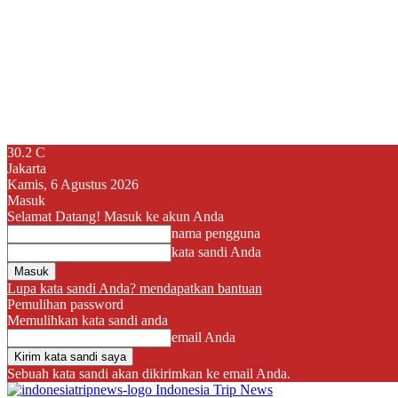
30.2
C
Jakarta
Kamis, 6 Agustus 2026
Masuk
Selamat Datang! Masuk ke akun Anda
nama pengguna
kata sandi Anda
Lupa kata sandi Anda? mendapatkan bantuan
Pemulihan password
Memulihkan kata sandi anda
email Anda
Sebuah kata sandi akan dikirimkan ke email Anda.
Indonesia Trip News