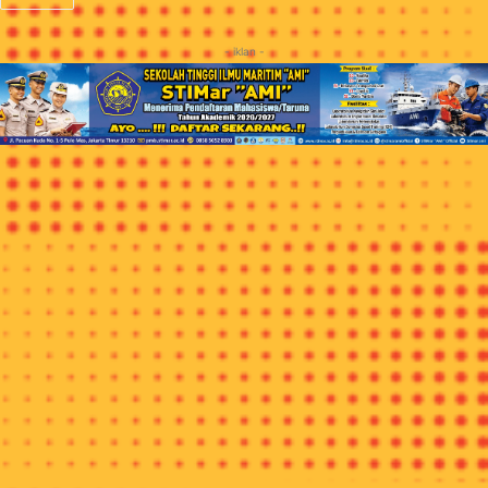
- iklan -
JAKARTA, ITN
– KAWASAN wisata Mandeh, Kabupaten
Pesisir Selatan, Sumatera Barat (Sumbar) menjadi destinasi
wisata sport tourism unggulan Sumatera Barat (Sumbar).
“Sumbar sudah lama memiliki event lomba balap sepeda
internasional Tour de Singkarak (TdS) yang melintasi hampir
ke seluruh kota dan kabupaten. Kini Sumbar memiliki Mandeh
sebagai destinasi sport tourism yang akan mengawali dengan
event lomba lari Mandeh BRI Mandeh Run 2019,” ujar Menteri
Pariwisata (Menpar) Arief Yahya pada acara press conference
di Gedung Sapta Pesona Jakarta, Kemenpar, Senin (14/1/19).
-iklan-