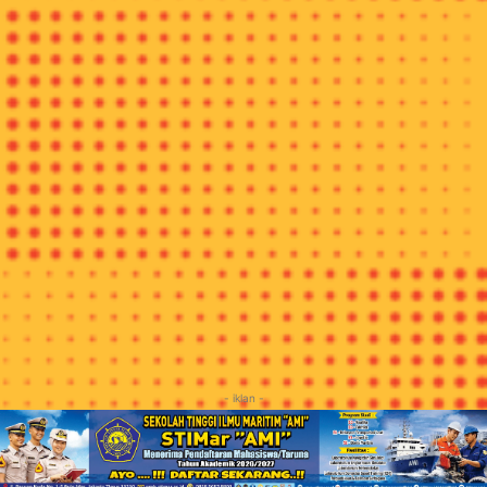
Kawasan wisata Mandeh yang menyuguhkan gugusan pulau
membentang melingkar seluas 18 ribu hektare di Teluk
Carocok, Kabupaten Pesisir Selatan, merupakan kawasan
wisata bahari terpadu yang diresmikan Presiden Joko Widodo
(Jokowi) pada Juli 2015 lalu. “Kawasan wisata Mandeh
menjadi ikon baru pariwisata Sumbar,” Bupati Pesisir Selatan,
Hendra Joni pada kesempatan yang sama.
Lomba lari BRI Mandeh Run 2019 akan berlangsung pada 3
Maret 2019 di kawasan outdoor Amphitheatre Kanagarian
Sungai Nyalo Mudiak Aia, Kecamatan Koto XI Tarusan dan
diikuti 2.000 pelari, termasuk 300 wisatawan dari dalam negeri
dan mancanegara.
Para pelari yang terbagi dalam kategori 5K, 10K dan 21K akan
unjuk kekuatan untuk memperebutkan hadiah hingga Rp400
juta sambil menikmati keindahan alam Mandeh berupa pantai,
bukit, dan kuliner serta budaya dan keramahtamahan
masyarakatnya. (*/evi)
- iklan -