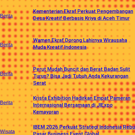
Kementerian Ekraf Perkuat Pengembangan
Berita
Desa Kreatif Berbasis Kriya di Aceh Timur
Wamen Ekraf Dorong Lahirnya Wirausaha
Berita
Muda Kreatif Indonesia
Perut Mudah Buncit dan Berat Badan Sulit
Berita
Turun? Bisa Jadi Tubuh Anda Kekurangan
Serat
Krista Exhibition Hadirkan Empat Pameran
Berita
Internasional Bersamaan di JIExpo
Kemayoran
IBEM 2026 Perkuat Strategi Indonesia Rebu
Wisata
Pasar Business Event Global