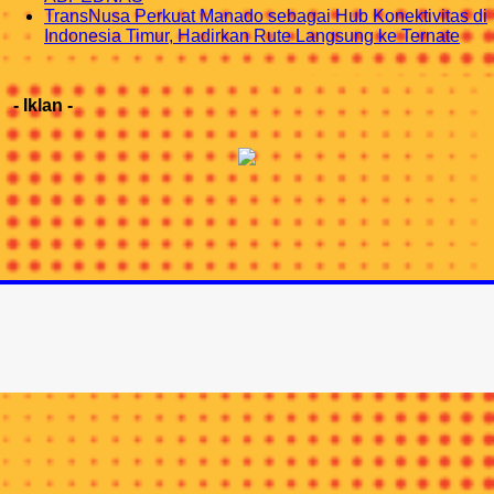
TransNusa Perkuat Manado sebagai Hub Konektivitas di
Indonesia Timur, Hadirkan Rute Langsung ke Ternate
- Iklan -
IKUTI KAMI DI INSTAGRAM
@INDOTRIPNEWS
Profil Redaksi
Kotak Surat
© Copyright 2015-2026 |
Indonesia Trip News
Hak Cipta & Merek Dilindungi.