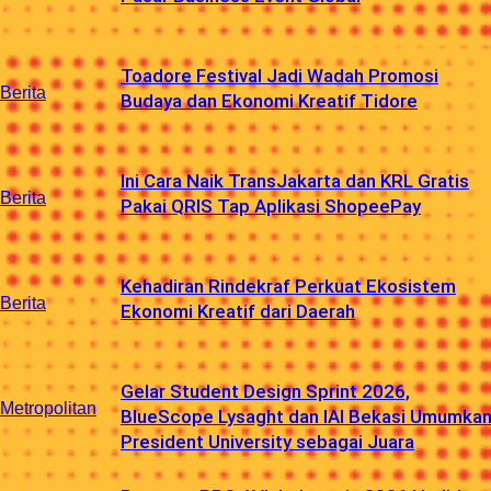
Toadore Festival Jadi Wadah Promosi
Berita
Budaya dan Ekonomi Kreatif Tidore
Ini Cara Naik TransJakarta dan KRL Gratis
Berita
Pakai QRIS Tap Aplikasi ShopeePay
Kehadiran Rindekraf Perkuat Ekosistem
Berita
Ekonomi Kreatif dari Daerah
Gelar Student Design Sprint 2026,
Metropolitan
BlueScope Lysaght dan IAI Bekasi Umumka
President University sebagai Juara