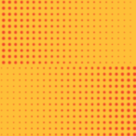
Menpar mengapresiasi penyelenggaraan BRI Mandeh Run
2019 dalam rangka mempromosikan Mandeh yang ditetapkan
sebagai Kawasan Ekonomi Khusus (KEK) dengan
mengandalkan wisata bahari sebagai atraksi unggulannya.
“BRI Mandeh Run 2019 sangat efektif untuk mempromosikan
pariwisata Mandeh,” kata Arief Yahya seraya mengatakan,
dalam lomba lari yang akan diikuti 2.000 peserta, 100 peserta
di antaranya atlet mancanegara yang juga sebagai endorser
akan memiliki media value tinggi dan menjadi ajang promosi
yang sangat efektif.
Sementara tokoh penggerak Kawasan Wisata Mandeh yang
juga Komisaris Utama Bank BRI, Andrinof A Chaniago
mengatakan, penyelenggaraan BRI Mandeh Run 2019 yang
diiniasi Bank Rakyat Indonesia (BRI) bekerjasama dengan
Karambia Runners dan BRI Runners serta didukung Kemenpar
sebagai upaya mempromosikan keindahan Mandeh.
“Penyelenggaraan event sport tourism ini untuk menguatkan
Mandeh sebagai destinasi wisata olahraga sekaligus
mengenalkan jalan baru sepanjang 43 kilometer yang baru
selesai dibangun,” kata Andrinof.