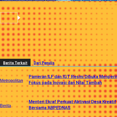
Berita Sebelumnya
Lima Tips Membersihkan Jaket Hujan
Tanpa Merusak Daya Anti-Airnya
Berita Berikutnya
Barongsai dan Menu Spesial Meriahkan
Imlek di Millennium Hotel Sirih Jakarta
Berita Terkait
Dari Penulis
Pameran ILF dan IGT Resmi Dibuka Menperin
Metropolitan
Fokus pada Inovasi dan Nilai Tambah
Menteri Ekraf Perkuat Aktivasi Desa Kreatif
Berita
Bersama ABPEDNAS