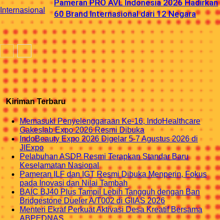
Pameran PRO AVL Indonesia 2026 Hadirkan
Internasional
60 Brand Internasional dari 12 Negara
Kiriman Terbaru
Memasuki Penyelenggaraan Ke-16, IndoHealthcare
Gakeslab Expo 2026 Resmi Dibuka
IndoBeauty Expo 2026 Digelar 5-7 Agustus 2026 di
JIExpo
Pelabuhan ASDP Resmi Terapkan Standar Baru
Keselamatan Nasional
Pameran ILF dan IGT Resmi Dibuka Menperin, Fokus
pada Inovasi dan Nilai Tambah
BAIC BJ40 Plus Tampil Lebih Tangguh dengan Ban
Bridgestone Dueler A/T002 di GIIAS 2026
Menteri Ekraf Perkuat Aktivasi Desa Kreatif Bersama
ABPEDNAS