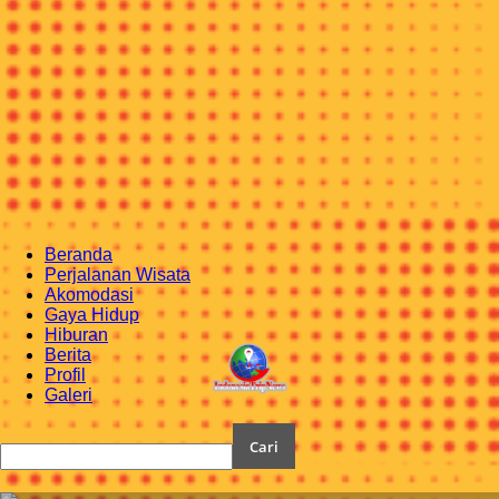
Beranda
Perjalanan Wisata
Akomodasi
Gaya Hidup
Hiburan
Berita
Profil
Galeri