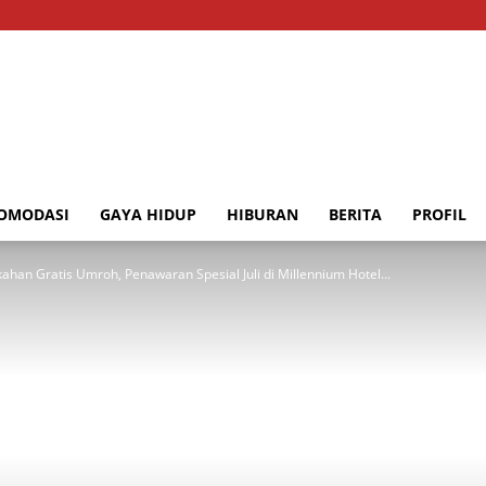
OMODASI
GAYA HIDUP
HIBURAN
BERITA
PROFIL
han Gratis Umroh, Penawaran Spesial Juli di Millennium Hotel...