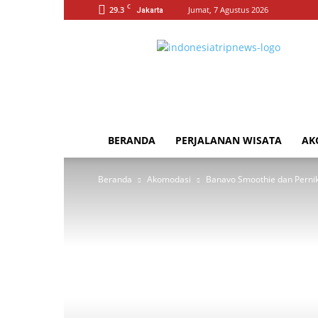
C
29.3
Jumat, 7 Agustus 2026
Jakarta
Indonesia
Trip
News
BERANDA
PERJALANAN WISATA
AK
Beranda
Akomodasi
Banavo Smoothie dan Pernika