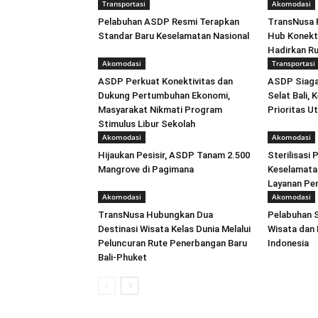
Transportasi
Akomodasi
Pelabuhan ASDP Resmi Terapkan
TransNusa 
Standar Baru Keselamatan Nasional
Hub Konekti
Hadirkan Ru
Akomodasi
Transportasi
ASDP Perkuat Konektivitas dan
ASDP Siaga
Dukung Pertumbuhan Ekonomi,
Selat Bali,
Masyarakat Nikmati Program
Prioritas U
Stimulus Libur Sekolah
Akomodasi
Akomodasi
Hijaukan Pesisir, ASDP Tanam 2.500
Sterilisasi
Mangrove di Pagimana
Keselamata
Layanan Pe
Akomodasi
Akomodasi
TransNusa Hubungkan Dua
Pelabuhan 
Destinasi Wisata Kelas Dunia Melalui
Wisata dan
Peluncuran Rute Penerbangan Baru
Indonesia
Bali-Phuket