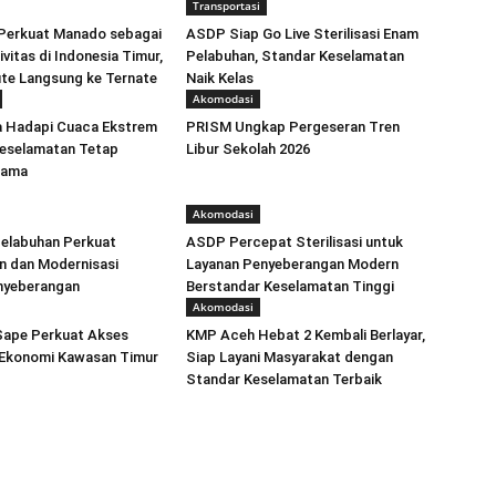
Transportasi
Perkuat Manado sebagai
ASDP Siap Go Live Sterilisasi Enam
vitas di Indonesia Timur,
Pelabuhan, Standar Keselamatan
te Langsung ke Ternate
Naik Kelas
Akomodasi
 Hadapi Cuaca Ekstrem
PRISM Ungkap Pergeseran Tren
 Keselamatan Tetap
Libur Sekolah 2026
tama
Akomodasi
 Pelabuhan Perkuat
ASDP Percepat Sterilisasi untuk
n dan Modernisasi
Layanan Penyeberangan Modern
nyeberangan
Berstandar Keselamatan Tinggi
Akomodasi
Sape Perkuat Akses
KMP Aceh Hebat 2 Kembali Berlayar,
 Ekonomi Kawasan Timur
Siap Layani Masyarakat dengan
Standar Keselamatan Terbaik