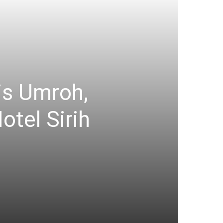
is Umroh,
otel Sirih