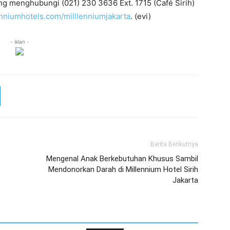
ng menghubungi (021) 230 3636 Ext. 1715 (Café Sirih)
nniumhotels.com/milllenniumjakarta
. (evi)
- iklan -
Berita Berikutnya
Mengenal Anak Berkebutuhan Khusus Sambil
Mendonorkan Darah di Millennium Hotel Sirih
Jakarta