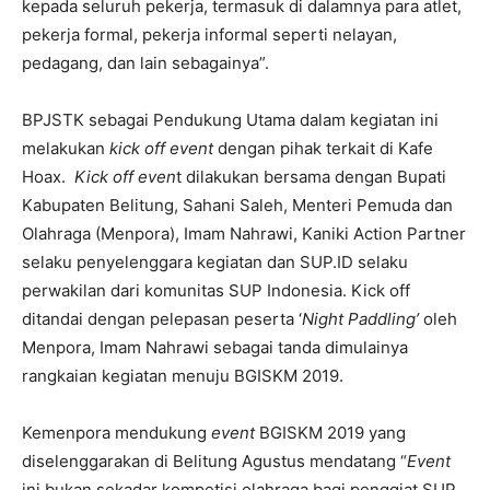
kepada seluruh pekerja, termasuk di dalamnya para atlet,
pekerja formal, pekerja informal seperti nelayan,
pedagang, dan lain sebagainya”.
BPJSTK sebagai Pendukung Utama dalam kegiatan ini
melakukan
kick off event
dengan pihak terkait di Kafe
Hoax.
Kick off even
t dilakukan bersama dengan Bupati
Kabupaten Belitung, Sahani Saleh, Menteri Pemuda dan
Olahraga (Menpora), Imam Nahrawi, Kaniki Action Partner
selaku penyelenggara kegiatan dan SUP.ID selaku
perwakilan dari komunitas SUP Indonesia. Kick off
ditandai dengan pelepasan peserta ‘
Night Paddling’
oleh
Menpora, Imam Nahrawi sebagai tanda dimulainya
rangkaian kegiatan menuju BGISKM 2019.
Kemenpora mendukung
event
BGISKM 2019 yang
diselenggarakan di Belitung Agustus mendatang “
Event
ini bukan sekadar kompetisi olahraga bagi penggiat SUP