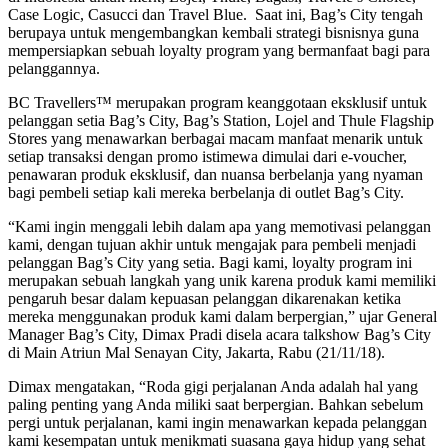
Case Logic, Casucci dan Travel Blue. Saat ini, Bag’s City tengah
berupaya untuk mengembangkan kembali strategi bisnisnya guna
mempersiapkan sebuah loyalty program yang bermanfaat bagi para
pelanggannya.
BC Travellers™ merupakan program keanggotaan eksklusif untuk
pelanggan setia Bag’s City, Bag’s Station, Lojel and Thule Flagship
Stores yang menawarkan berbagai macam manfaat menarik untuk
setiap transaksi dengan promo istimewa dimulai dari e-voucher,
penawaran produk eksklusif, dan nuansa berbelanja yang nyaman
bagi pembeli setiap kali mereka berbelanja di outlet Bag’s City.
“Kami ingin menggali lebih dalam apa yang memotivasi pelanggan
kami, dengan tujuan akhir untuk mengajak para pembeli menjadi
pelanggan Bag’s City yang setia. Bagi kami, loyalty program ini
merupakan sebuah langkah yang unik karena produk kami memiliki
pengaruh besar dalam kepuasan pelanggan dikarenakan ketika
mereka menggunakan produk kami dalam berpergian,” ujar General
Manager Bag’s City, Dimax Pradi disela acara talkshow Bag’s City
di Main Atriun Mal Senayan City, Jakarta, Rabu (21/11/18).
Dimax mengatakan, “Roda gigi perjalanan Anda adalah hal yang
paling penting yang Anda miliki saat berpergian. Bahkan sebelum
pergi untuk perjalanan, kami ingin menawarkan kepada pelanggan
kami kesempatan untuk menikmati suasana gaya hidup yang sehat