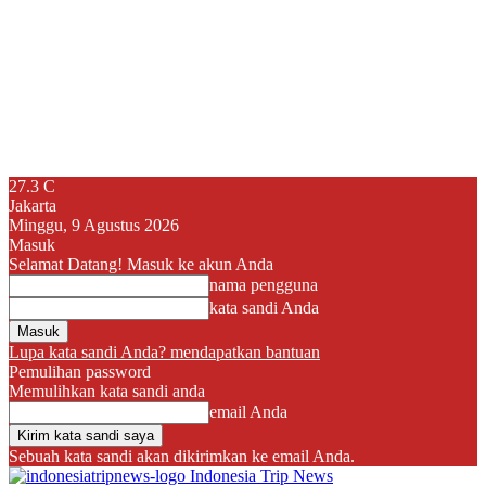
27.3
C
Jakarta
Minggu, 9 Agustus 2026
Masuk
Selamat Datang! Masuk ke akun Anda
nama pengguna
kata sandi Anda
Lupa kata sandi Anda? mendapatkan bantuan
Pemulihan password
Memulihkan kata sandi anda
email Anda
Sebuah kata sandi akan dikirimkan ke email Anda.
Indonesia Trip News