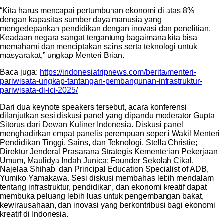
“Kita harus mencapai pertumbuhan ekonomi di atas 8%
dengan kapasitas sumber daya manusia yang
mengedepankan pendidikan dengan inovasi dan penelitian.
Keadaan negara sangat tergantung bagaimana kita bisa
memahami dan menciptakan sains serta teknologi untuk
masyarakat,” ungkap Menteri Brian.
Baca juga:
https://indonesiatripnews.com/berita/menteri-
pariwisata-ungkap-tantangan-pembangunan-infrastruktur-
pariwisata-di-ici-2025/
Dari dua keynote speakers tersebut, acara konferensi
dilanjutkan sesi diskusi panel yang dipandu moderator Gupta
Sitorus dari Dewan Kuliner Indonesia. Diskusi panel
menghadirkan empat panelis perempuan seperti Wakil Menteri
Pendidikan Tinggi, Sains, dan Teknologi, Stella Christie;
Direktur Jenderal Prasarana Strategis Kementerian Pekerjaan
Umum, Maulidya Indah Junica; Founder Sekolah Cikal,
Najelaa Shihab; dan Principal Education Specialist of ADB,
Yumiko Yamakawa. Sesi diskusi membahas lebih mendalam
tentang infrastruktur, pendidikan, dan ekonomi kreatif dapat
membuka peluang lebih luas untuk pengembangan bakat,
kewirausahaan, dan inovasi yang berkontribusi bagi ekonomi
kreatif di Indonesia.