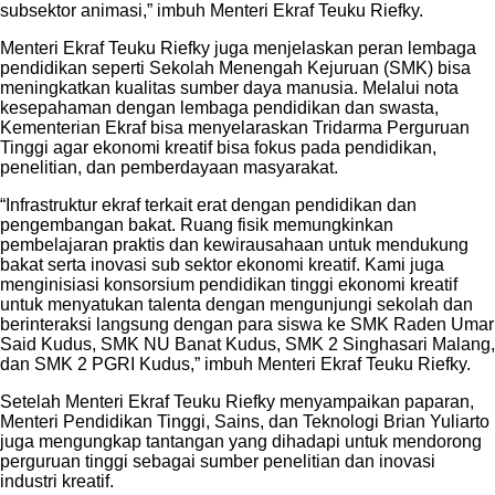
subsektor animasi,” imbuh Menteri Ekraf Teuku Riefky.
Menteri Ekraf Teuku Riefky juga menjelaskan peran lembaga
pendidikan seperti Sekolah Menengah Kejuruan (SMK) bisa
meningkatkan kualitas sumber daya manusia. Melalui nota
kesepahaman dengan lembaga pendidikan dan swasta,
Kementerian Ekraf bisa menyelaraskan Tridarma Perguruan
Tinggi agar ekonomi kreatif bisa fokus pada pendidikan,
penelitian, dan pemberdayaan masyarakat.
“Infrastruktur ekraf terkait erat dengan pendidikan dan
pengembangan bakat. Ruang fisik memungkinkan
pembelajaran praktis dan kewirausahaan untuk mendukung
bakat serta inovasi sub sektor ekonomi kreatif. Kami juga
menginisiasi konsorsium pendidikan tinggi ekonomi kreatif
untuk menyatukan talenta dengan mengunjungi sekolah dan
berinteraksi langsung dengan para siswa ke SMK Raden Umar
Said Kudus, SMK NU Banat Kudus, SMK 2 Singhasari Malang,
dan SMK 2 PGRI Kudus,” imbuh Menteri Ekraf Teuku Riefky.
Setelah Menteri Ekraf Teuku Riefky menyampaikan paparan,
Menteri Pendidikan Tinggi, Sains, dan Teknologi Brian Yuliarto
juga mengungkap tantangan yang dihadapi untuk mendorong
perguruan tinggi sebagai sumber penelitian dan inovasi
industri kreatif.