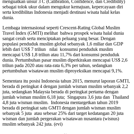
menguatkan unsur 3 C (Calibration, Confidence, dan Credibility)
sebagai tolok ukur dalam mengukur kemajuan, kepercayaan diri
serta kredibilitas Indonesia menjadi destinasi wisata halal kelas
dunia.
Lembaga internasional seperti Crescent-Rating Global Muslim
Travel Index (GMTI) melihat bahwa prospek wisata halal dunia
sangat cerah serta menciptakan peluang yang besar. Dengan
populasi penduduk muslim global sebanyak 1,6 miliar dan GDP
lebih dari US$ 7 triliun nilai konsumsi penduduk muslim
mencapai US$ 1,8 triliun atau 11,7% dari konsumsi penduduk
dunia. Pertumbuhan pasar muslim diperkirakan mencapai US$ 2,6
triliun pada 2020 atau rata-rata 6,3% per tahun, sedangkan
pertumbuhan wisatawan muslim diproyeksikan mencapai 9,1%.
Sementara itu posisi Indonesia tahun 2015, menurut laporan GMTI,
berada di peringkat 4 dengan jumlah wisman muslim sebanyak 2,2
juta, sedangkan Malaysia berada di peringkat pertama dengan
jumlah wisman muslim 6,18 juta; Singapura 3,6 juta dan Thailand
4,8 juta wisman muslim. Indonesia mentargetkan tahun 2019
berada di peringkat satu GMTI dengan jumlah wisman muslim
sebanyak 5 juta atau sebesar 25% dari target kedatangan 20 juta
wisman dan jumlah pergerakan wisatawan nusantara (wisnus)
muslim sebanyak 242 juta. (evi)