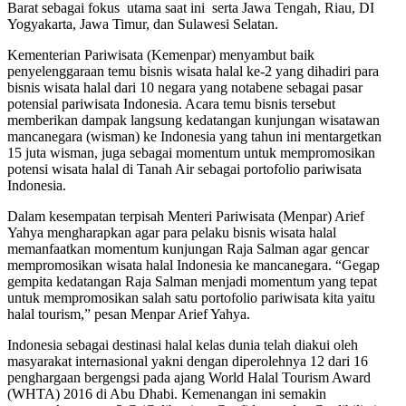
Barat sebagai fokus utama saat ini serta Jawa Tengah, Riau, DI
Yogyakarta, Jawa Timur, dan Sulawesi Selatan.
Kementerian Pariwisata (Kemenpar) menyambut baik
penyelenggaraan temu bisnis wisata halal ke-2 yang dihadiri para
bisnis wisata halal dari 10 negara yang notabene sebagai pasar
potensial pariwisata Indonesia. Acara temu bisnis tersebut
memberikan dampak langsung kedatangan kunjungan wisatawan
mancanegara (wisman) ke Indonesia yang tahun ini mentargetkan
15 juta wisman, juga sebagai momentum untuk mempromosikan
potensi wisata halal di Tanah Air sebagai portofolio pariwisata
Indonesia.
Dalam kesempatan terpisah Menteri Pariwisata (Menpar) Arief
Yahya mengharapkan agar para pelaku bisnis wisata halal
memanfaatkan momentum kunjungan Raja Salman agar gencar
mempromosikan wisata halal Indonesia ke mancanegara. “Gegap
gempita kedatangan Raja Salman menjadi momentum yang tepat
untuk mempromosikan salah satu portofolio pariwisata kita yaitu
halal tourism,” pesan Menpar Arief Yahya.
Indonesia sebagai destinasi halal kelas dunia telah diakui oleh
masyarakat internasional yakni dengan diperolehnya 12 dari 16
penghargaan bergengsi pada ajang World Halal Tourism Award
(WHTA) 2016 di Abu Dhabi. Kemenangan ini semakin