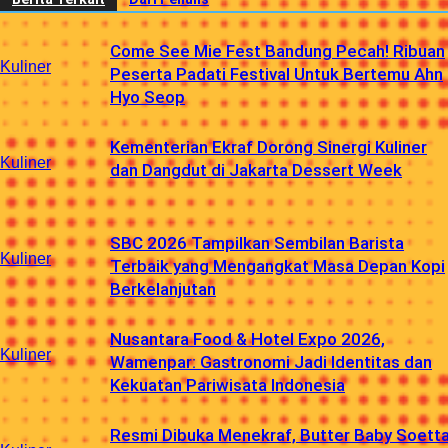
Come See Mie Fest Bandung Pecah! Ribuan
Kuliner
Peserta Padati Festival Untuk Bertemu Ahn
Hyo Seop
Kementerian Ekraf Dorong Sinergi Kuliner
Kuliner
dan Dangdut di Jakarta Dessert Week
SBC 2026 Tampilkan Sembilan Barista
Kuliner
Terbaik yang Mengangkat Masa Depan Kopi
Berkelanjutan
Nusantara Food & Hotel Expo 2026,
Kuliner
Wamenpar: Gastronomi Jadi Identitas dan
Kekuatan Pariwisata Indonesia
Resmi Dibuka Menekraf, Butter Baby Soett