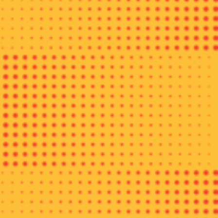
“Tahun ini kita banyak meluncurkan produk cita rasa lokal.
Selain ayam kremes sambal matah, kami juga mengeluarkan
minuman kedondong fizz, yakni minuman soda dengan sari
buah kedondong,” ujar Associate Director of Communications
McDonald’s Indonesia, Sutji Lantyka pada peluncuran ayam
kremes sambal matah di McDonald’s Sarinah, Jakarta, Selasa
(5/6/18).
Menu ayam kremes sambal matah di jual dalam dua paket,
yakni pertama paket ayam kremes spesial sambal matah dan
paket ayam kremes sambal matah. Kedua paket ini terdiri dari
satu potong ayam goreng, nasi, sambal matah, kremes, dan
kedondong fizz. Perbedaannya hanya pada telur dadar. Telur
dadar hanya pada paket ayam kremes spesial.
“Untuk kedua varian ini, pengunjung dapat memilih varian
ayam yang diinginkan, yakni ayam krispy atau ayam spicy,”
ungkap Sutji.
Paket ayam kremes sambal matah dijual dengan harga
Rp31.818. Untuk yang ingin tambahan kremes atau sambal
matah, McDonald’s Indonesia menjual sambal matah dan