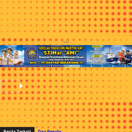
kremes dengan terpisah seharga Rp4.545.
Menu ayam kremes sambal matah mulai dijual pada tanggal 4
Juni -8 Juli 2018 di seluruh gerai McDonald’s Indonesia
selama 24 jam. (evi)
- iklan -
Berita Sebelumnya
10 Tips Menjadi Vlogger
Berita Berikutnya
“The Spirit of Ramadhan” Bersama Frasers
Hospitality Cluster Jakarta
Berita Terkait
Dari Penulis