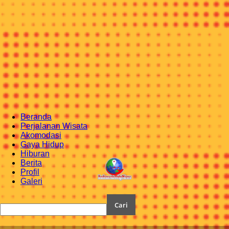
Beranda
Perjalanan Wisata
Akomodasi
Gaya Hidup
Hiburan
Berita
Profil
Galeri