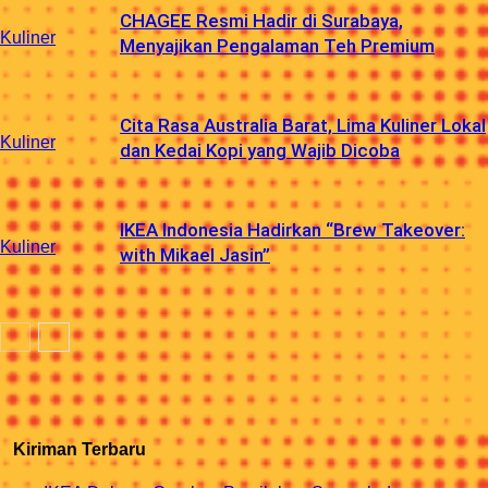
CHAGEE Resmi Hadir di Surabaya,
Kuliner
Menyajikan Pengalaman Teh Premium
Cita Rasa Australia Barat, Lima Kuliner Lokal
Kuliner
dan Kedai Kopi yang Wajib Dicoba
IKEA Indonesia Hadirkan “Brew Takeover:
Kuliner
with Mikael Jasin”
Kiriman Terbaru