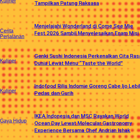
Kuliner
Tampilkan Patung Raksasa
Menjelajahi Wonderland di Come See Mie
Cerita
Fest 2026 Sambil Menyelesaikan Enam Misi
Perjalanan
Genki Sushi Indonesia Perkenalkan Cita Ras
Kuliner
Dunia Lewat Menu “Taste the World”
Indofood Rilis Indomie Goreng Cabe Ijo Lebi
Kuliner
Pedas dan Gurih
IKEA Indonesia dan MSC Rayakan World
Gaya Hidup
Ocean Day Lewat Molecular Gastronomy
Experience Bersama Chef Andrian Ishak