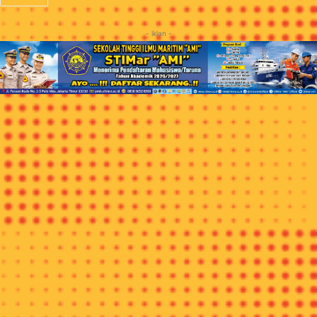
- iklan -
JAKARTA, ITN-
INDONESIA kaya akan beragam jenis kuliner
olahan ayam hingga aneka jenis sambal. Kali ini restoran
cepat saji McDonald’s meluncurkan menu ayam kremes
sambal matah.