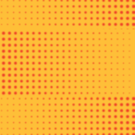
Sajian ini merupakan bagian dari hidangan limitef time is over
(penjualan terbatas) kreasi McDonald’s Indonesia. Sambal
matah merupakan salah satu sambal populer di Indonesia,
khususnya dari Bali.
-iklan-