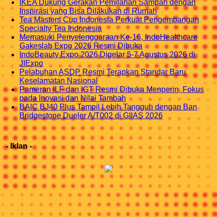
IKEA Dukung Gerakan Pemilahan Sampah dengan
Inspirasi yang Bisa Dilakukan di Rumah
Tea Masters Cup Indonesia Perkuat Pengembangan
Specialty Tea Indonesia
Memasuki Penyelenggaraan Ke-16, IndoHealthcare
Gakeslab Expo 2026 Resmi Dibuka
IndoBeauty Expo 2026 Digelar 5-7 Agustus 2026 di
JIExpo
Pelabuhan ASDP Resmi Terapkan Standar Baru
Keselamatan Nasional
Pameran ILF dan IGT Resmi Dibuka Menperin, Fokus
pada Inovasi dan Nilai Tambah
BAIC BJ40 Plus Tampil Lebih Tangguh dengan Ban
Bridgestone Dueler A/T002 di GIIAS 2026
- Iklan -
IKUTI KAMI DI INSTAGRAM
@INDOTRIPNEWS