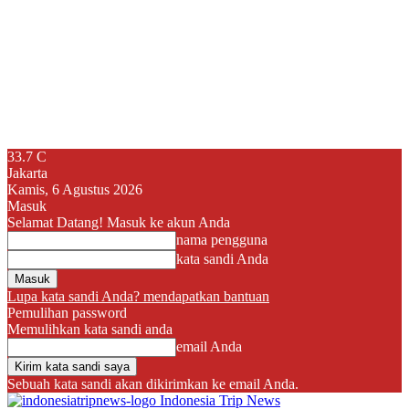
33.7
C
Jakarta
Kamis, 6 Agustus 2026
Masuk
Selamat Datang! Masuk ke akun Anda
nama pengguna
kata sandi Anda
Lupa kata sandi Anda? mendapatkan bantuan
Pemulihan password
Memulihkan kata sandi anda
email Anda
Sebuah kata sandi akan dikirimkan ke email Anda.
Indonesia Trip News