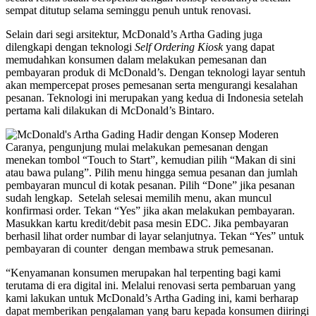
sempat ditutup selama seminggu penuh untuk renovasi.
Selain dari segi arsitektur, McDonald’s Artha Gading juga
dilengkapi dengan teknologi
Self Ordering Kiosk
yang dapat
memudahkan konsumen dalam melakukan pemesanan dan
pembayaran produk di McDonald’s. Dengan teknologi layar sentuh
akan mempercepat proses pemesanan serta mengurangi kesalahan
pesanan. Teknologi ini merupakan yang kedua di Indonesia setelah
pertama kali dilakukan di McDonald’s Bintaro.
Caranya, pengunjung mulai melakukan pemesanan dengan
menekan tombol “Touch to Start”, kemudian pilih “Makan di sini
atau bawa pulang”. Pilih menu hingga semua pesanan dan jumlah
pembayaran muncul di kotak pesanan. Pilih “Done” jika pesanan
sudah lengkap. Setelah selesai memilih menu, akan muncul
konfirmasi order. Tekan “Yes” jika akan melakukan pembayaran.
Masukkan kartu kredit/debit pasa mesin EDC. Jika pembayaran
berhasil lihat order numbar di layar selanjutnya. Tekan “Yes” untuk
pembayaran di counter dengan membawa struk pemesanan.
“Kenyamanan konsumen merupakan hal terpenting bagi kami
terutama di era digital ini. Melalui renovasi serta pembaruan yang
kami lakukan untuk McDonald’s Artha Gading ini, kami berharap
dapat memberikan pengalaman yang baru kepada konsumen diiringi