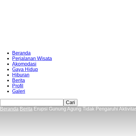
Beranda
Perjalanan Wisata
Akomodasi
Gaya Hidup
Hiburan
Berita
Profil
Galeri
Beranda
Berita
Erupsi Gunung Agung Tidak Pengaruhi Aktivita