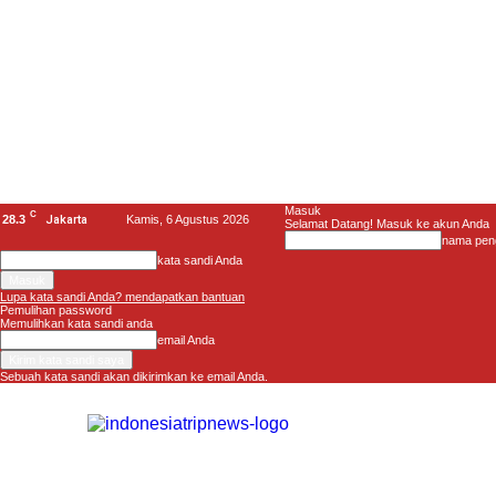
Masuk
C
28.3
Jakarta
Kamis, 6 Agustus 2026
Selamat Datang! Masuk ke akun Anda
nama pen
kata sandi Anda
Lupa kata sandi Anda? mendapatkan bantuan
Pemulihan password
Memulihkan kata sandi anda
email Anda
Sebuah kata sandi akan dikirimkan ke email Anda.
Indonesia
Trip
News