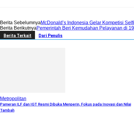
Berita Sebelumnya
McDonald’s Indonesia Gelar Kompetisi Sel
Berita Berikutnya
Pemerintah Beri Kemudahan Pelayanan di 19
Berita Terkait
Dari Penulis
Metropolitan
Pameran ILF dan IGT Resmi Dibuka Menperin, Fokus pada Inovasi dan Nilai
Tambah