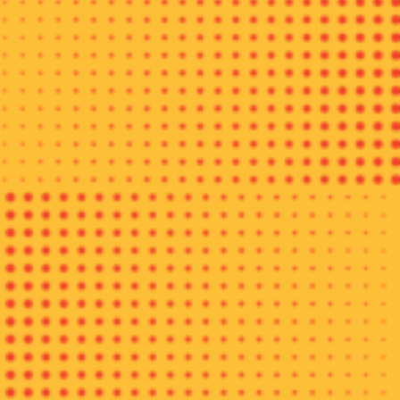
Miftakhutin dengan koleksi batik tulis Tiga Negeri. (foto. evi)
Saat ini bisa dibilang batik tulis sudah banyak ditinggalkan,
kecuali bagi perajin di Kampung Batik Tiga Negeri di Desa
Kalipuceng Wetan, Kabupaten Batang. Di tempat ini, Batik
yang dibuat oleh komunitas di Desa Kalipucang, Kabupaten
Batang sudah dikenal dengan batiknya yang khas dengan
corak “Tiga Negeri”.
Miftakhutin (40), pelatih sekaligus perajin batik Rifaiyah
menjelaskan bahwa batik di daerah tersebut satu-satunya
pembatik yang masih menggunakan cara tradisional. Batik ini
merupakan batik yang khas karena selain motif-motifnya yang
khas tidak ada di tempat lain, karya ini juga mengambil spirit
dari ajaran KH Ahmad Rifai yang dituangkan ke dalam kain
tersebut.
“Batik ini
masih menggunakan teknik-teknik kuno jadi kita masih
menggunakan tekniknya seperti yang diajarkan orangtua kita
dulu. Saya mulai membatik sejak usia 9 tahun sampai
sekarang, berarti sudah 31 tahun, tekniknya masih tetap sama,
motifnya sama, pewarnaannya sama tidak berubah,” jelas
perempuan yang biasa disapa Uting saat ditemui