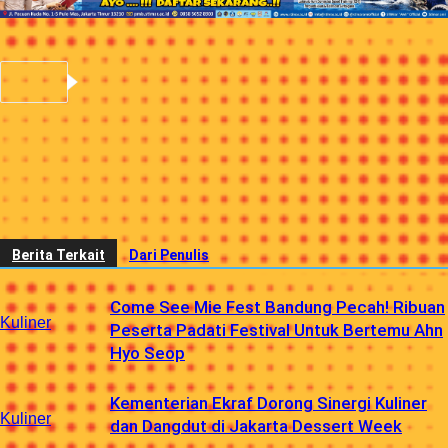
Berita Sebelumnya
McDonald’s Indonesia Hadirkan Burger
Hitam Pedas
Berita Berikutnya
Jangan Bersihkan Area Kewanitaan dengan
Body Wash
Berita Terkait
Dari Penulis
Come See Mie Fest Bandung Pecah! Ribuan
Kuliner
Peserta Padati Festival Untuk Bertemu Ahn
Hyo Seop
Kementerian Ekraf Dorong Sinergi Kuliner
Kuliner
dan Dangdut di Jakarta Dessert Week