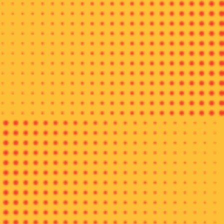
Dari pantauan motif-motif batik tulis yang ada di tempat
tersebut antara lain motif lancur dan tambal, motif romo dan
peloati, motif pecinan, motif tambal, motif dalang dan ilaili, dan
masih banyak lainnya.
“Kita pakai sintetis, kalau jaman si mbah saya
pake
pewarna
alam (dari tumbuh-tumbuhan) tahun 70-an itu hilang kemudian
diganti naptol di generasi saya. Sebenarnya menurut mbah
saya itu nggak sulit tapi karena ada evolusi industri ada pupuk,
ada warna alam itu, kita jadi mau cepet karena warna alam itu
celupannya tujuh kali sampai 20 kali kalau yang kita buat
hanya dua sampai tiga kali sudah jadi. Kalau bukan warna
alam kita menggunakan teknik-teknik kuno sehingga tidak
luntur meski digunakan sampai puluhan tahun,” jelas Uting
lebih lanjut.
Kepala Bagian Biro Hukum Komunikasi Publik Kemenpar, Khadi
Setiap batik di daerah punya ciri khas masing-masing yang
menggambarkan kearifan lokal daerah. Dari motif, warna,
hingga corak bisa bermacam-macam. Batik Rifaiyah sendiri
motifnya kebanyakan menggambarkan tumbuhan, sangat
jarang ada motif hewan karena dalam ajaran Islam dilarang
untuk menggambarkan makhluk hidup kecuali yang berasal