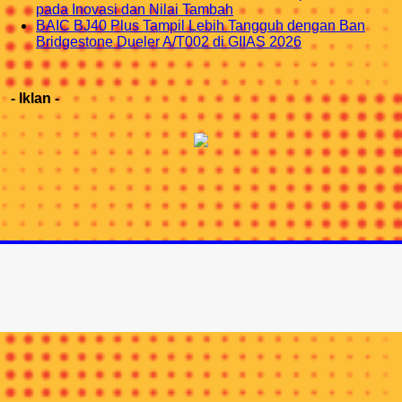
pada Inovasi dan Nilai Tambah
BAIC BJ40 Plus Tampil Lebih Tangguh dengan Ban
Bridgestone Dueler A/T002 di GIIAS 2026
- Iklan -
IKUTI KAMI DI INSTAGRAM
@INDOTRIPNEWS
Profil Redaksi
Kotak Surat
© Copyright 2015-2026 |
Indonesia Trip News
Hak Cipta & Merek Dilindungi.