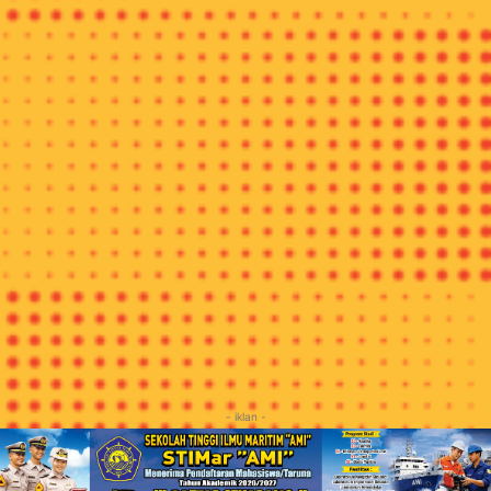
sedang membatik,” ujar perempuan yang baru tiga tahun lalu
menjadi perajin batik ini.
Dulu menurutnya membatik itu kurang keren, tapi dengan
membatik justru ia mendapat pengalaman yang menurutnya
luar biasa, yakni mengikuti pameran ke luar negeri, seperti ke
Singapura dan juga ke luar kota, yakni ke Batam.
“Membatik itu harus sabar dan telaten. Memang inginnya cepat
selesai, mengingat satu batik proses ngalam bisa memakan
waktu tiga bulan,” ungkapnya
Sedangkan Fadila (47 tahun), seorang perajin yang tidak
berada jauh dari Mutmainah mulai membatik sejak Sekolah
Dasar. “Saya tidak bisa kerja yang lain, hanya bisa membatik.
Dulu saya membatik pakai tungku kayu di rumah setelah
memasak, belum ada kompor seperti ini,” ujarnya sambil
membatik motif tambal dan lancur (ekor ayam). (evi)
- iklan -