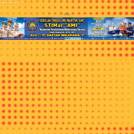
- iklan -
JAKARTA, ITN-
BATIK sudah menjadi ciri khas Indonesia
sejak United Nations Educational, Scientific and Cultural
Organisation (UNESCO) menetapkan batik sebagai warisan
budaya Indonesia pada 2009 lalu.
Batik Tanah Air pun semakin terkenal hingga ke seluruh dunia.
Seiring perkembangan zaman, kini perajin banyak
meninggalkan cara tradisional (batik tulis) dengan alasan
efisiensi waktu dan tenaga dengan menggunakan teknologi
printing
(batik printing). Perubahan teknik pembuatan ini
banyak sedikitnya akan mengikis nilai seni dalam membatik.
-iklan-