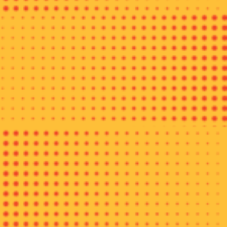
dari flora.
Hal ini disebabkan oleh pembatik di Batang ini kebanyakan
adalah muslim yang memegang teguh ajaran Islam, yang
dibawa oleh guru besar Pondok Pesantren setempat yaitu KH
Ahmad Rifai. Ia juga merupakan pejuang kemerdekaan di
zaman kolonial dan seorang pahlawan nasional. Sehingga
nama batik ini dinamai Rifaiyah.
Menurutnya anak-anak muda di Batang sekarang sudah mulai
meninggalkan kerajinan warisan budaya nusantara ini.
“Dulu saya anggap membatik biasa saja karena kebiasaan dari
kecil. Tapi saya diberitahu sama orang-orang yang meneliti
batik kalau batik ini satu-satunya di dunia. Saya baru sadar
kalau kita punya warisan luhur,” jelasnya.
Fadila, salah seorang perajin batik tulis Tiga Negeri sedang m
ngalam yang memakan waktu kurang lebih tiga bulan.
Sementara Mutmainah perajin batik berusia muda (24 tahun)
menceritakan jika ia lebih senang memilih kerja sebagai
perajin batik.
“Saya senang jadi perajin batik karena hati saya tenang kalau