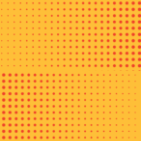
Indonesiatripnews.com
di Galeri & Workshop Batik Rifaiyah
Desa Kalipuceng Wetan, Batang, Rabu (3/5/18).
Lebih lanjut ia mengatakan, “Batik Rifaiyah masuk ke dalam
kategori batik pesisir dengan ciri khas gabungan batik klasik
dari Mataraman Solo dan Yogyakarta dengan sentuhan warna
coklat, merah sentuhan China dari lasem, dan biru dari pesisir
Batang dan Pekalongan”.
Batik asal Batang yang terkenal ini salah satunya adalah Batik
Tiga Negeri yang mewakili.dari perpaduan tiga daerah tersebut
dalam satu kain.
“Batik Tiga Negeri ini kita jual mulai dari Rp350 ribu – Rp3,5
juta. Itu kalau di sini kita jual murah, tapi kalau dijual di
pameran yang Rp350 ribu kita jual Rp700 ribu,” ungkapnya.
Harga yang ditawarkan dari batik tulis ini terbilang mahal,
karena proses pembuatan yang begitu lama memakan waktu
empat hingga enam bulan. Yang menjadikan batik ini istimewa
ialah kehalusan, motifnya, dan pewarnaanya. Tergantung
tingkat kesulitan motif dan kesibukan para pembatik di
Komunitas Batik Rifaiyah ini, karena tak semuanya
fuII-time
jadi pembatik.