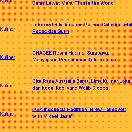
Kuliner
Dunia Lewat Menu “Taste the World”
Indofood Rilis Indomie Goreng Cabe Ijo Lebi
Kuliner
Pedas dan Gurih
CHAGEE Resmi Hadir di Surabaya,
Kuliner
Menyajikan Pengalaman Teh Premium
Cita Rasa Australia Barat, Lima Kuliner Lokal
Kuliner
dan Kedai Kopi yang Wajib Dicoba
IKEA Indonesia Hadirkan “Brew Takeover:
Kuliner
with Mikael Jasin”