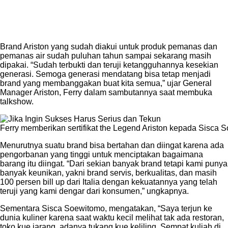
Brand Ariston yang sudah diakui untuk produk pemanas dan
pemanas air sudah puluhan tahun sampai sekarang masih
dipakai. “Sudah terbukti dan teruji ketangguhannya kesekian
generasi. Semoga generasi mendatang bisa tetap menjadi
brand yang membanggakan buat kita semua,” ujar General
Manager Ariston, Ferry dalam sambutannya saat membuka
talkshow.
Ferry memberikan sertifikat the Legend Ariston kepada Sisca 
Menurutnya suatu brand bisa bertahan dan diingat karena ada
pengorbanan yang tinggi untuk menciptakan bagaimana
barang itu diingat. “Dari sekian banyak brand tetapi kami punya
banyak keunikan, yakni brand servis, berkualitas, dan masih
100 persen bill up dari Italia dengan kekuatannya yang telah
teruji yang kami dengar dari konsumen,” ungkapnya.
Sementara Sisca Soewitomo, mengatakan, “Saya terjun ke
dunia kuliner karena saat waktu kecil melihat tak ada restoran,
toko kue jarang, adanya tukang kue keliling. Sempat kuliah di