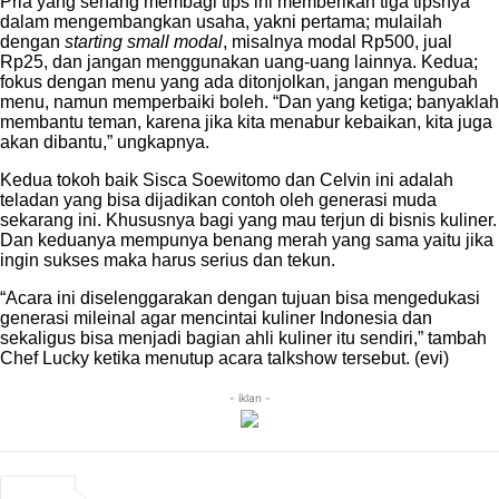
Pria yang senang membagi tips ini memberikan tiga tipsnya
dalam mengembangkan usaha, yakni pertama; mulailah
dengan
starting small modal
, misalnya modal Rp500, jual
Rp25, dan jangan menggunakan uang-uang lainnya. Kedua;
fokus dengan menu yang ada ditonjolkan, jangan mengubah
menu, namun memperbaiki boleh. “Dan yang ketiga; banyaklah
membantu teman, karena jika kita menabur kebaikan, kita juga
akan dibantu,” ungkapnya.
Kedua tokoh baik Sisca Soewitomo dan Celvin ini adalah
teladan yang bisa dijadikan contoh oleh generasi muda
sekarang ini. Khususnya bagi yang mau terjun di bisnis kuliner.
Dan keduanya mempunya benang merah yang sama yaitu jika
ingin sukses maka harus serius dan tekun.
“Acara ini diselenggarakan dengan tujuan bisa mengedukasi
generasi mileinal agar mencintai kuliner Indonesia dan
sekaligus bisa menjadi bagian ahli kuliner itu sendiri,” tambah
Chef Lucky ketika menutup acara talkshow tersebut. (evi)
- iklan -