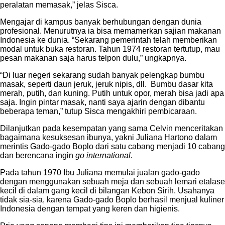
peralatan memasak,” jelas Sisca.
Mengajar di kampus banyak berhubungan dengan dunia
profesional. Menurutnya ia bisa memamerkan sajian makanan
Indonesia ke dunia. “Sekarang pemerintah telah memberikan
modal untuk buka restoran. Tahun 1974 restoran tertutup, mau
pesan makanan saja harus telpon dulu,” ungkapnya.
“Di luar negeri sekarang sudah banyak pelengkap bumbu
masak, seperti daun jeruk, jeruk nipis, dll. Bumbu dasar kita
merah, putih, dan kuning. Putih untuk opor, merah bisa jadi apa
saja. Ingin pintar masak, nanti saya ajarin dengan dibantu
beberapa teman,” tutup Sisca mengakhiri pembicaraan.
Dilanjutkan pada kesempatan yang sama Celvin menceritakan
bagaimana kesuksesan ibunya, yakni Juliana Hartono dalam
merintis Gado-gado Boplo dari satu cabang menjadi 10 cabang
dan berencana ingin
go international
.
Pada tahun 1970 Ibu Juliana memulai jualan gado-gado
dengan menggunakan sebuah meja dan sebuah lemari etalase
kecil di dalam gang kecil di bilangan Kebon Sirih. Usahanya
tidak sia-sia, karena Gado-gado Boplo berhasil menjual kuliner
Indonesia dengan tempat yang keren dan higienis.